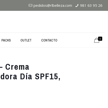
pedidos@rlbelleza.com
981 63 95 26
0
PACKS
OUTLET
CONTACTO
– Crema
adora Día SPF15,