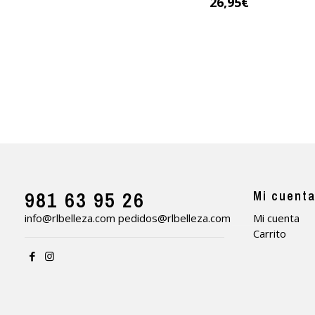
26,95
€
981 63 95 26
Mi cuent
info@rlbelleza.com
pedidos@rlbelleza.com
Mi cuenta
Carrito