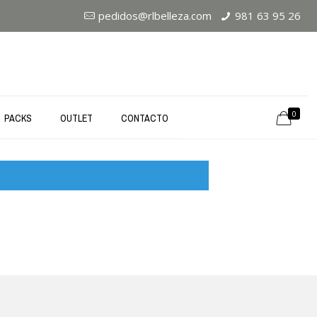
pedidos@rlbelleza.com
981 63 95 26
0
PACKS
OUTLET
CONTACTO